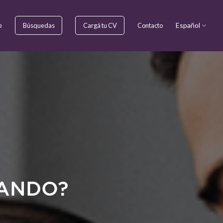
Español
Búsquedas
Cargá tu CV
e
Contacto
CANDO?